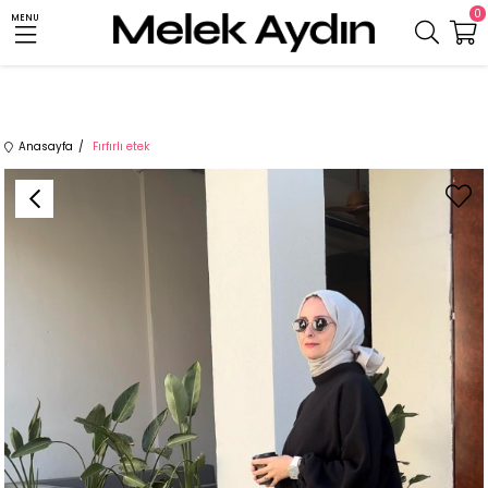
0
MENU
Anasayfa
Fırfırlı etek