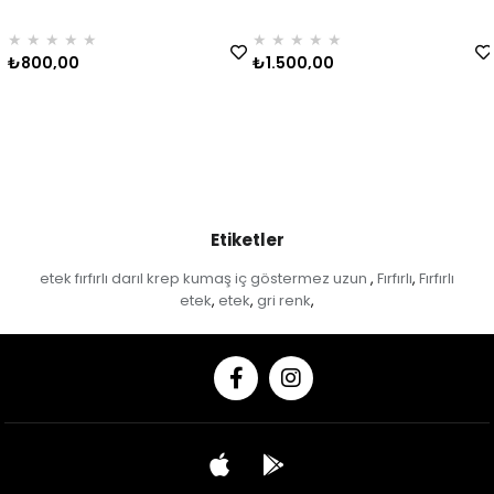
★
★
★
★
★
★
★
★
★
★
₺800,00
₺1.500,00
Etiketler
etek fırfırlı darıl krep kumaş iç göstermez uzun
Fırfırlı
Fırfırlı
,
,
etek
etek
gri renk
,
,
,