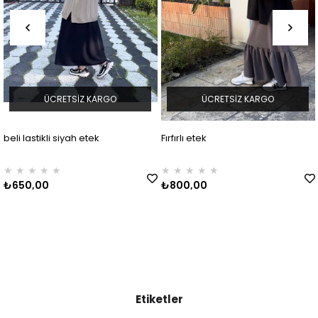
KARGO
ÜCRETSIZ KARGO
ÜCRETSIZ 
tek
Fırfırlı etek
leopar penye etek
★
★
★
★
★
★
★
★
★
★
₺800,00
₺800,00
Etiketler