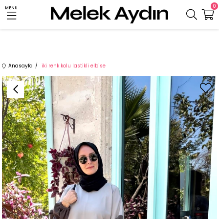
0
MENU
Anasayfa
iki renk kolu lastikli elbise