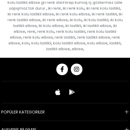
kolu lastikli elbise gri renk darıl krep kumaş iç göstermez üste
yapışmaz tok durur
iki renk
iki renk kolu
iki renk kolu lastikli
,
,
,
,
iki renk kolu lastikli elbise
iki renk kolu elbise
iki renk lastikli
iki
,
,
,
renk lastikli elbise
iki renk elbise
iki kolu
iki kolu lastikli
iki kolu
,
,
,
,
lastikli elbise
iki kolu elbise
iki lastikli
iki lastikli elbise
iki
,
,
,
,
elbise
renk
renk kolu
renk kolu lastikli
renk kolu lastikli
,
,
,
,
elbise
renk kolu elbise
renk lastikli
renk lastikli elbise
renk
,
,
,
,
elbise
kolu
kolu lastikli
kolu lastikli elbise
kolu elbise
lastikli
,
,
,
,
,
,
lastikli elbise
elbise
,
,
POPÜLER KATEGORİLER
ALIŞVERİŞ BİLGİLERİ