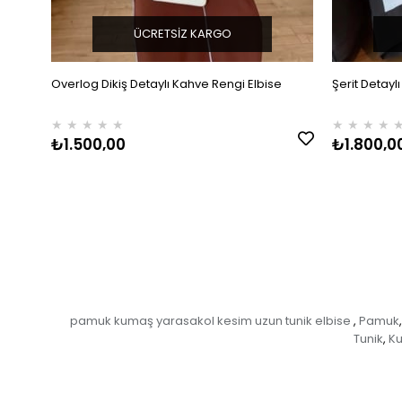
ÜCRETSIZ KARGO
Overlog Dikiş Detaylı Kahve Rengi Elbise
Şerit Detayl
★
★
★
★
★
★
★
★
★
₺1.500,00
₺1.800,0
pamuk kumaş yarasakol kesim uzun tunik elbise
Pamuk
,
,
Tunik
K
,