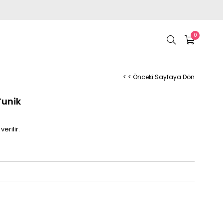
0
< < Önceki Sayfaya Dön
Tunik
erilir.