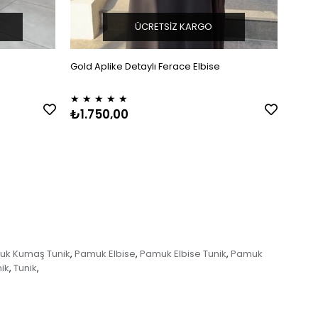
ÜCRETSIZ KARGO
Gold Aplike Detaylı Ferace Elbise
Şerit 
★
★
★
★
★
★
★
₺1.750,00
₺1.8
uk Kumaş Tunik
Pamuk Elbise
Pamuk Elbise Tunik
Pamuk
,
,
,
nik
Tunik
,
,