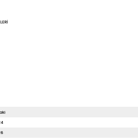
LERI
aki
24
26