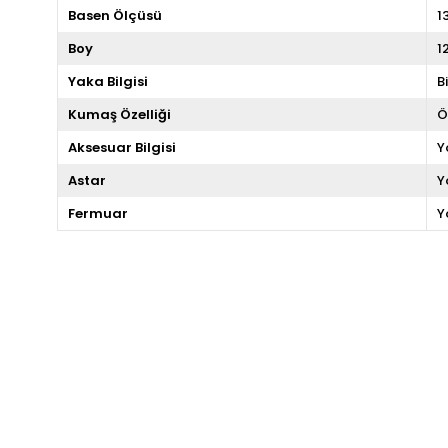
Basen Ölçüsü
1
Boy
1
Yaka Bilgisi
B
Kumaş Özelliği
Ö
Aksesuar Bilgisi
Y
Astar
Y
Fermuar
Y