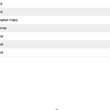
32
20
isiklet Yaka
rme
ok
ok
ok