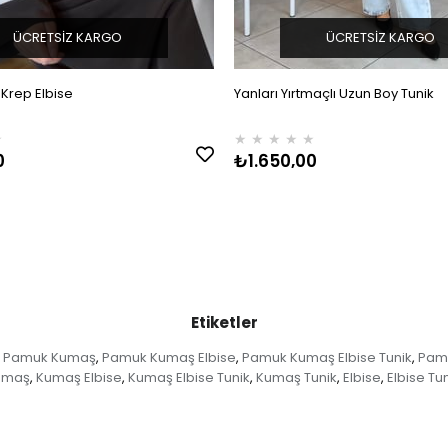
ÜCRETSIZ KARGO
ÜCRETSIZ KARGO
ı Krep Elbise
Yanları Yırtmaçlı Uzun Boy Tunik
★
★
★
★
★
★
0
₺1.650,00
Etiketler
Pamuk Kumaş
Pamuk Kumaş Elbise
Pamuk Kumaş Elbise Tunik
Pam
,
,
,
umaş
Kumaş Elbise
Kumaş Elbise Tunik
Kumaş Tunik
Elbise
Elbise Tu
,
,
,
,
,